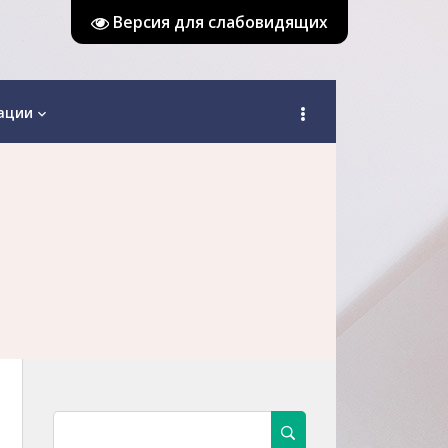
Версия для слабовидящих
ации
keyboard_arrow_down