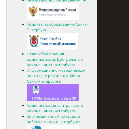
Комитет по образованию Санкт-
Петербурга
Отдел образования
администрации Центрального
района Санкт-Петербурга
Информационно-методический
центр Центрального района
Санкт-Петербурга
Администрация Центрального
района Санкт-Петербурга
Уполномоченный по правам
ребенка в Санкт-Петербурге