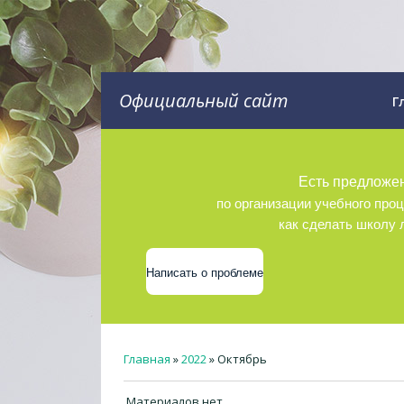
Официальный сайт
Г
Есть предложе
по организации учебного проц
как сделать школу
Написать о проблеме
Главная
»
2022
»
Октябрь
Материалов нет